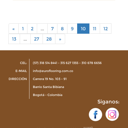
«
1
2
...
7
8
9
10
11
12
13
...
27
28
»
CEL:
(57) 318 514 8441 - 315 627 1355 - 310 678 6656
E-MAIL
info@euroflooring.com.co
DIRECCIÓN
Carrera 19 No. 103 - 91
Barrio Santa Bibiana
Bogotá - Colombia
Siganos: